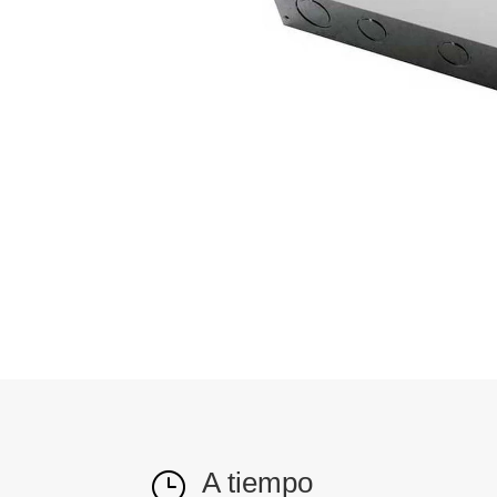
A tiempo
}