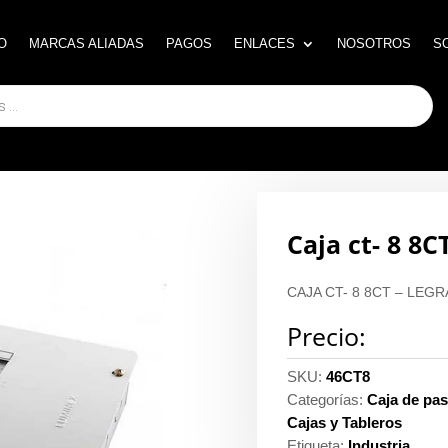
O
O
MARCAS ALIADAS
MARCAS ALIADAS
PAGOS
PAGOS
ENLACES
ENLACES
NOSOTROS
NOSOTROS
S
S
Caja ct- 8 8C
CAJA CT- 8 8CT – LEG
Precio:
SKU:
46CT8
Categorías:
Caja de pas
Cajas y Tableros
Etiqueta:
Industria