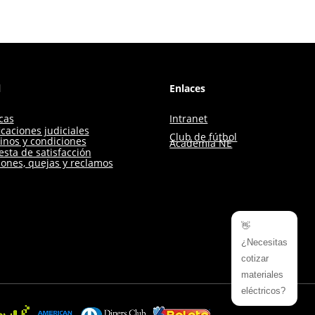
l
Enlaces
icas
Intranet
icaciones judiciales
Club de fútbol
inos y condiciones
Academia NE
sta de satisfacción
iones, quejas y reclamos
👋
¿Necesitas
cotizar
materiales
eléctricos?