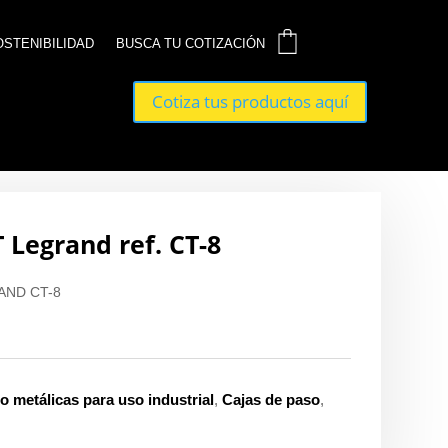
0
0
OSTENIBILIDAD
OSTENIBILIDAD
BUSCA TU COTIZACIÓN
BUSCA TU COTIZACIÓN
Cotiza tus productos aquí
Cotiza tus productos aquí
T Legrand ref. CT-8
RAND CT-8
o metálicas para uso industrial
,
Cajas de paso
,