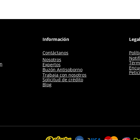
Información
Lega
Contáctanos
Polít
Notif
Nosotros
Térm
ón
Expertos
Encue
Buzón Antisoborno
Petic
Trabaja con nosotros
Solicitud de crédito
Blog