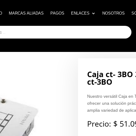
O
O
MARCAS ALIADAS
MARCAS ALIADAS
PAGOS
PAGOS
ENLACES
ENLACES
NOSOTROS
NOSOTROS
S
S
Caja ct- 3BO 
ct-3BO
Nuestro versátil Caja en
ofrecer una solución prác
amplia variedad de aplica
Precio:
$
51.0