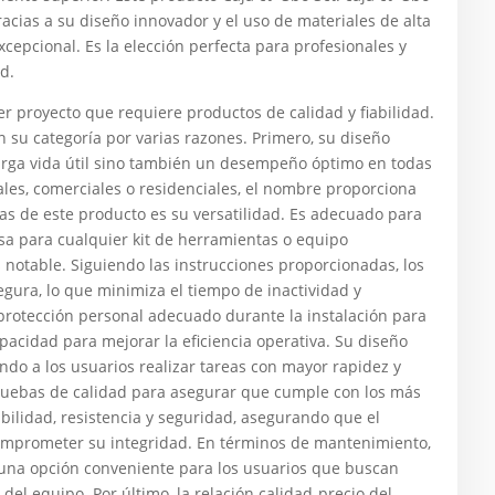
racias a su diseño innovador y el uso de materiales de alta
cepcional. Es la elección perfecta para profesionales y
d.
 proyecto que requiere productos de calidad y fiabilidad.
su categoría por varias razones. Primero, su diseño
larga vida útil sino también un desempeño óptimo en todas
iales, comerciales o residenciales, el nombre proporciona
ajas de este producto es su versatilidad. Es adecuado para
osa para cualquier kit de herramientas o equipo
s notable. Siguiendo las instrucciones proporcionadas, los
gura, lo que minimiza el tiempo de inactividad y
protección personal adecuado durante la instalación para
pacidad para mejorar la eficiencia operativa. Su diseño
endo a los usuarios realizar tareas con mayor rapidez y
ruebas de calidad para asegurar que cumple con los más
abilidad, resistencia y seguridad, asegurando que el
comprometer su integridad. En términos de mantenimiento,
 una opción conveniente para los usuarios que buscan
del equipo. Por último, la relación calidad-precio del