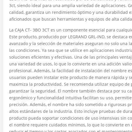
3ct, siendo ideal para una amplia variedad de aplicaciones. G
calidad, garantiza un rendimiento óptimo y una durabilidad ex
aficionados que buscan herramientas y equipos de alta calida
La CAJA CT- 3BO 3CT es un componente esencial para cualquier
Este producto, producido por LEGRAND GRL-IND, se destaca en 
avanzado y la selección de materiales aseguran no solo una 
las condiciones. Ya sea que se utilice en aplicaciones industr
soluciones eficientes y efectivas. Una de las principales vent
una variedad de usos, lo que lo convierte en una adición vali
profesional. Además, la facilidad de instalación del nombre e
usuarios pueden instalar este producto de manera rápida y se
maximiza la productividad. Se recomienda utilizar equipo de 
garantizar la seguridad. El nombre también destaca por su ca
ergonómico y funcionalidad intuitiva facilitan su uso, permiti
precisión. Además, el nombre ha sido sometido a rigurosas p
altos estándares de la industria. Esto incluye pruebas de dur
producto pueda soportar condiciones de uso intensivas sin 
el nombre requiere cuidados mínimos, lo que lo convierte en
reducir el tiempo y los costos asociados con el mantenimiento 