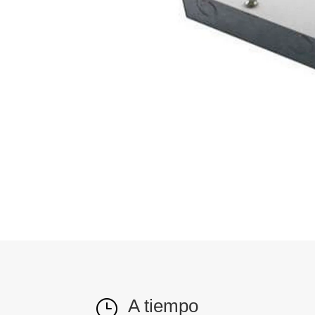
A tiempo
}