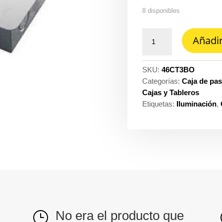
8 disponibles
Caja
Añadir
ct-
3BO
3CT
SKU:
46CT3BO
Legrand
Categorías:
Caja de pas
grl-
Cajas y Tableros
industrial
Etiquetas:
Iluminación
,
ct-
3BO
cantidad
No era el producto que
}