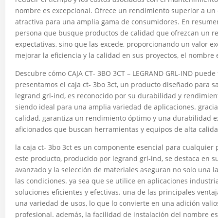
nombre es excepcional. Ofrece un rendimiento superior a un c
atractiva para una amplia gama de consumidores. En resumen,
persona que busque productos de calidad que ofrezcan un ren
expectativas, sino que las excede, proporcionando un valor ex
mejorar la eficiencia y la calidad en sus proyectos, el nombre
Descubre cómo CAJA CT- 3BO 3CT – LEGRAND GRL-IND puede tr
presentamos el caja ct- 3bo 3ct, un producto diseñado para s
legrand grl-ind, es reconocido por su durabilidad y rendimiento
siendo ideal para una amplia variedad de aplicaciones. gracia
calidad, garantiza un rendimiento óptimo y una durabilidad ex
aficionados que buscan herramientas y equipos de alta calida
la caja ct- 3bo 3ct es un componente esencial para cualquier 
este producto, producido por legrand grl-ind, se destaca en s
avanzado y la selección de materiales aseguran no solo una 
las condiciones. ya sea que se utilice en aplicaciones industr
soluciones eficientes y efectivas. una de las principales vent
una variedad de usos, lo que lo convierte en una adición vali
profesional. además, la facilidad de instalación del nombre es