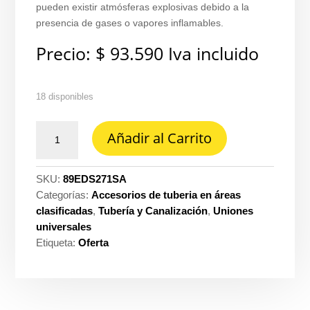
pueden existir atmósferas explosivas debido a la
presencia de gases o vapores inflamables.
Precio:
$
93.590
Iva incluido
18 disponibles
Caja
Añadir al Carrito
aluminio
2X4
1H
SKU:
89EDS271SA
3/4
Categorías:
Accesorios de tuberia en áreas
s/t
clasificadas
,
Tubería y Canalización
,
Uniones
C1D1
universales
Crouse
Etiqueta:
Oferta
hinds
ref.
EDS271SA
cantidad