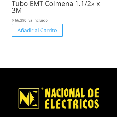
Tubo EMT Colmena 1.1/2» x
3M
$
66.390
Iva incluido
Añadir al Carrito