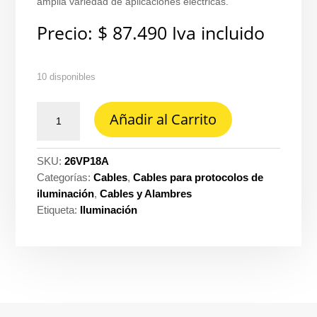
amplia variedad de aplicaciones eléctricas.
Precio:
$
87.490
Iva incluido
10 disponibles
Cable
Añadir al Carrito
vehicular-
tffn
flex
SKU:
26VP18A
600V
Categorías:
Cables
,
Cables para protocolos de
Prysmian
iluminación
,
Cables y Alambres
-
Etiqueta:
Iluminación
Procables
18
azul
ref.
31354001604R
cantidad