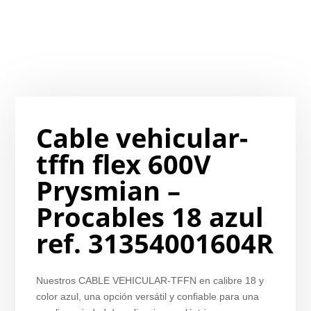
Cable vehicular-
tffn flex 600V
Prysmian –
Procables 18 azul
ref. 31354001604R
Nuestros CABLE VEHICULAR-TFFN en calibre 18 y
color azul, una opción versátil y confiable para una