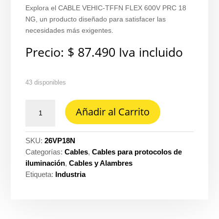
Explora el CABLE VEHIC-TFFN FLEX 600V PRC 18
NG, un producto diseñado para satisfacer las
necesidades más exigentes.
Precio:
$
87.490
Iva incluido
43 disponibles
Cable
Añadir al Carrito
vehic-
tffn
flex
SKU:
26VP18N
600V
Categorías:
Cables
,
Cables para protocolos de
prc
iluminación
,
Cables y Alambres
18
Etiqueta:
Industria
negro
Prysmian
-
Procables