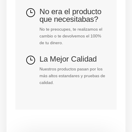
Teldor
ref.
No era el producto
}
9822102101
que necesitabas?
cantidad
No te preocupes, te realizamos el
cambio o te devolvemos el 100%
de tu dinero.
La Mejor Calidad
}
Nuestros productos pasan por los
más altos estandares y pruebas de
calidad.