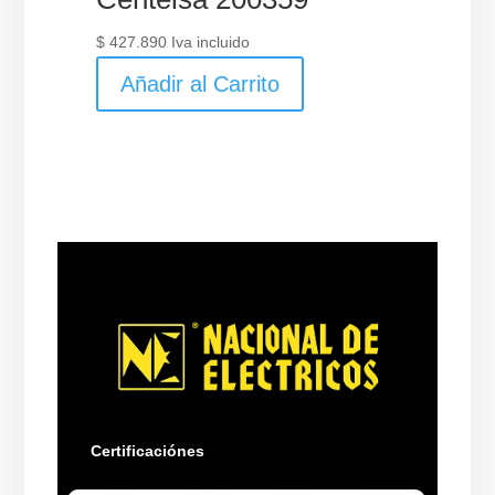
$
427.890
Iva incluido
Añadir al Carrito
Certificaciónes