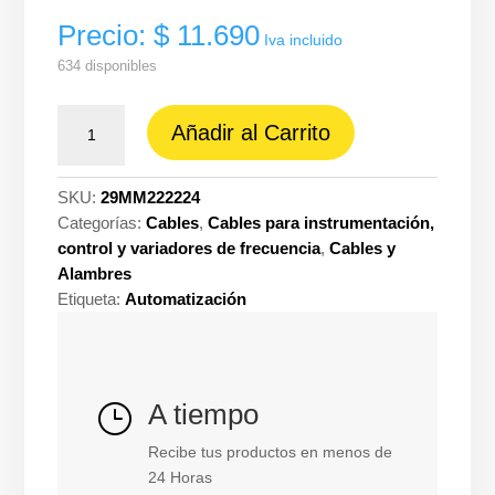
Precio:
$
11.690
Iva incluido
634 disponibles
Cable
Añadir al Carrito
modbus
RS485
2X(2X22
SKU:
29MM222224
con
Categorías:
Cables
,
Cables para instrumentación,
24D)
control y variadores de frecuencia
,
Cables y
con
Alambres
24D
Etiqueta:
Automatización
fo-
mall-
cu75%
fr-
A tiempo
}
PVC
120ω
Recibe tus productos en menos de
negro
24 Horas