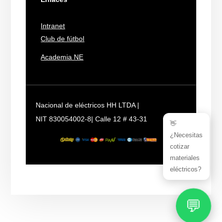
Intranet
Club de fútbol
Academia NE
Nacional de eléctricos HH LTDA |
NIT 830054002-8| Calle 12 # 43-31
👋
¿Necesitas
cotizar
materiales
eléctricos?
💬