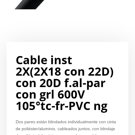
Cable inst
2X(2X18 con 22D)
con 20D f.al-par
con grl 600V
105°tc-fr-PVC ng
Dos pares están blindados individualmente con cinta
de poliéster/aluminio, cableados juntos, con blindaje