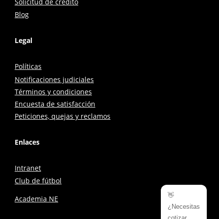
Solicitud de crédito
Blog
Legal
Políticas
Notificaciones judiciales
Términos y condiciones
Encuesta de satisfacción
Peticiones, quejas y reclamos
Enlaces
Intranet
Club de fútbol
👋
Academia NE
¿Necesitas
cotizar