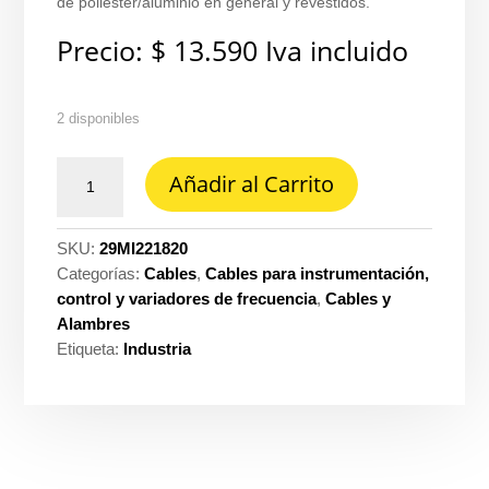
de poliéster/aluminio en general y revestidos.
Precio:
$
13.590
Iva incluido
2 disponibles
Cable
Añadir al Carrito
inst
2X(2X18
con
SKU:
29MI221820
22D)
Categorías:
Cables
,
Cables para instrumentación,
con
control y variadores de frecuencia
,
Cables y
20D
Alambres
f.al-
Etiqueta:
Industria
par
con
grl
600V
105°tc-