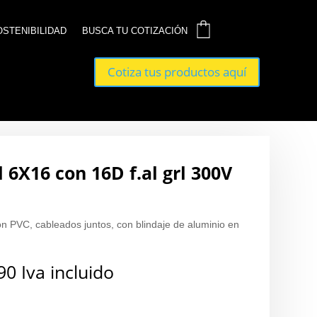
0
0
OSTENIBILIDAD
OSTENIBILIDAD
BUSCA TU COTIZACIÓN
BUSCA TU COTIZACIÓN
Cotiza tus productos aquí
Cotiza tus productos aquí
 6X16 con 16D f.al grl 300V
on PVC, cableados juntos, con blindaje de aluminio en
90
Iva incluido