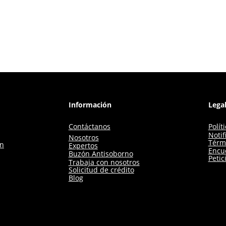
Información
Lega
Contáctanos
Polít
Notif
Nosotros
Térm
ón
Expertos
Encue
Buzón Antisoborno
Petic
Trabaja con nosotros
Solicitud de crédito
Blog