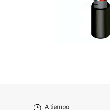
A tiempo
}