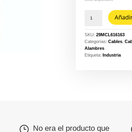
Cable
Añadir
control
6X16
con
SKU:
29MCL616163
16D
Categorías:
Cables
,
Cab
f.al
Alambres
grl
Etiqueta:
Industria
300V
80°
hffr
ng
cantidad
No era el producto que
}