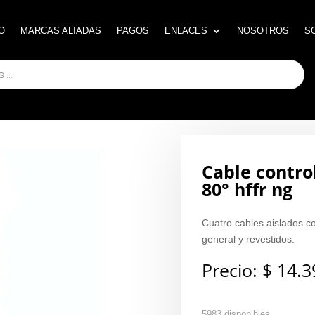
O
O
MARCAS ALIADAS
MARCAS ALIADAS
PAGOS
PAGOS
ENLACES
ENLACES
NOSOTROS
NOSOTROS
S
S
Cable control
80° hffr ng
Cuatro cables aislados c
general y revestidos.
Precio:
$
14.3
5983 disponibles