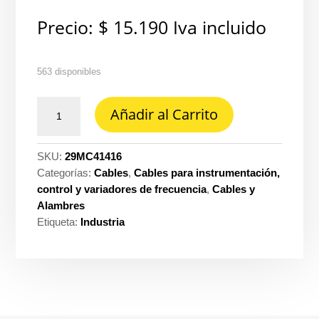
Precio:
$
15.190
Iva incluido
563 disponibles
Cable
Añadir al Carrito
control
4X14
con
SKU:
29MC41416
16D
Categorías:
Cables
,
Cables para instrumentación,
f.al.grl
control y variadores de frecuencia
,
Cables y
600V
Alambres
90°
Etiqueta:
Industria
tc-
fr-
PVC
negro
Teldor
ref.