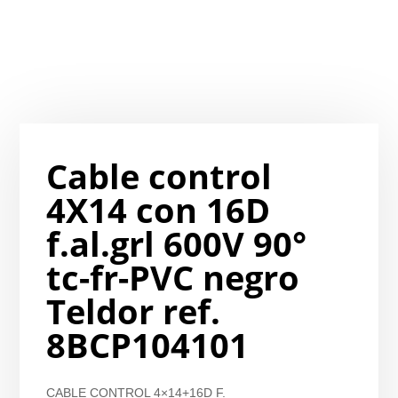
Cable control
4X14 con 16D
f.al.grl 600V 90°
tc-fr-PVC negro
Teldor ref.
8BCP104101
CABLE CONTROL 4×14+16D F.