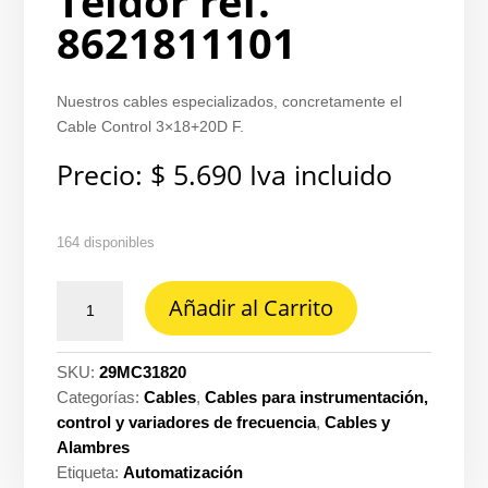
Teldor ref.
8621811101
Nuestros cables especializados, concretamente el
Cable Control 3×18+20D F.
Precio:
$
5.690
Iva incluido
164 disponibles
Cable
Añadir al Carrito
control
3X18
con
SKU:
29MC31820
20D
Categorías:
Cables
,
Cables para instrumentación,
f.al.grl
control y variadores de frecuencia
,
Cables y
300V
Alambres
90°
Etiqueta:
Automatización