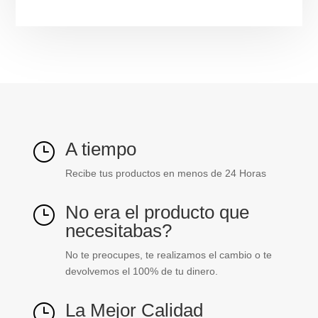
pltc-
fr-
PVC
negro
Teldor
ref.
8621811101
cantidad
A tiempo
}
Recibe tus productos en menos de 24 Horas
No era el producto que
}
necesitabas?
No te preocupes, te realizamos el cambio o te
devolvemos el 100% de tu dinero.
La Mejor Calidad
}