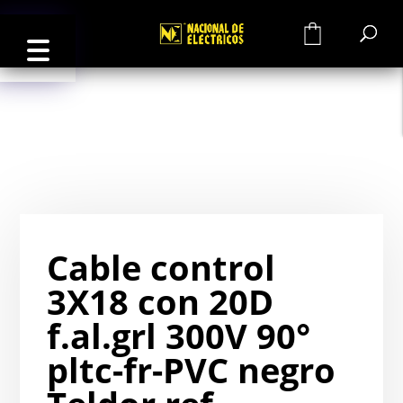
0
Cable control
3X18 con 20D
f.al.grl 300V 90°
pltc-fr-PVC negro