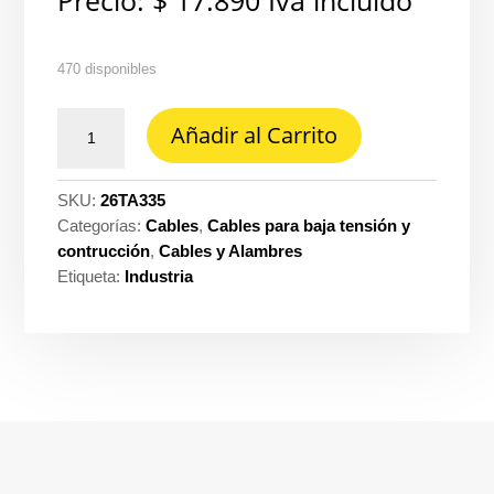
Precio:
$
17.890
Iva incluido
470 disponibles
Cable
Añadir al Carrito
aluminio
cuadruplex
3X35
SKU:
26TA335
con
Categorías:
Cables
,
Cables para baja tensión y
50MM
contrucción
,
Cables y Alambres
n.asil
Etiqueta:
Industria
xlpe-
sr
ref.
32436802400C
cantidad