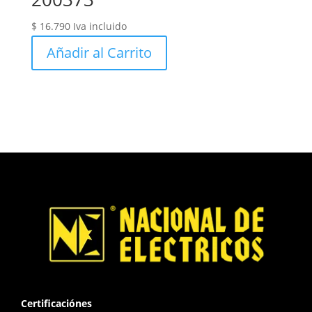
$
16.790
Iva incluido
Añadir al Carrito
Certificaciónes