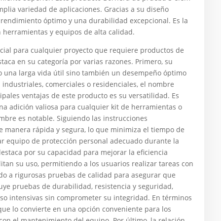
mplia variedad de aplicaciones. Gracias a su diseño
n rendimiento óptimo y una durabilidad excepcional. Es la
 herramientas y equipos de alta calidad.
al para cualquier proyecto que requiere productos de
staca en su categoría por varias razones. Primero, su
lo una larga vida útil sino también un desempeño óptimo
s industriales, comerciales o residenciales, el nombre
ipales ventajas de este producto es su versatilidad. Es
na adición valiosa para cualquier kit de herramientas o
ombre es notable. Siguiendo las instrucciones
e manera rápida y segura, lo que minimiza el tiempo de
zar equipo de protección personal adecuado durante la
estaca por su capacidad para mejorar la eficiencia
litan su uso, permitiendo a los usuarios realizar tareas con
do a rigurosas pruebas de calidad para asegurar que
luye pruebas de durabilidad, resistencia y seguridad,
so intensivas sin comprometer su integridad. En términos
ue lo convierte en una opción conveniente para los
con el mantenimiento del equipo. Por último, la relación