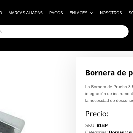
O
O
MARCAS ALIADAS
MARCAS ALIADAS
PAGOS
PAGOS
ENLACES
ENLACES
NOSOTROS
NOSOTROS
S
S
Bornera de p
La Bornera de Prueba 3 E
integración de instrument
la necesidad de desconect
Precio:
SKU:
81BP
Categorías:
Bornas y s