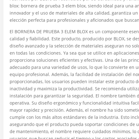
blox: bornera de prueba 3 elem blox, siendo ideal para una a
innovador y el uso de materiales de alta calidad, garantiza u
elección perfecta para profesionales y aficionados que buscan
El BORNERA DE PRUEBA 3 ELEM BLOX es un componente esenci
calidad y fiabilidad. Este producto, producido por BLOX, se de
diseño avanzado y la selección de materiales aseguran no so
en todas las condiciones. Ya sea que se utilice en aplicacione
proporciona soluciones eficientes y efectivas. Una de las princ
adecuado para una variedad de usos, lo que lo convierte en u
equipo profesional. Además, la facilidad de instalación del n
proporcionadas, los usuarios pueden instalar este producto d
inactividad y maximiza la productividad. Se recomienda utili
instalación para garantizar la seguridad. El nombre también d
operativa. Su diseño ergonómico y funcionalidad intuitiva faci
mayor rapidez y precisión. Además, el nombre ha sido someti
cumple con los más altos estándares de la industria. Esto inc
asegurando que el producto pueda soportar condiciones de u
de mantenimiento, el nombre requiere cuidados mínimos, lo q
usuarios que buscan reducir el tiempo y los costos asociados 