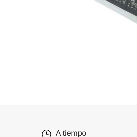
A tiempo
}