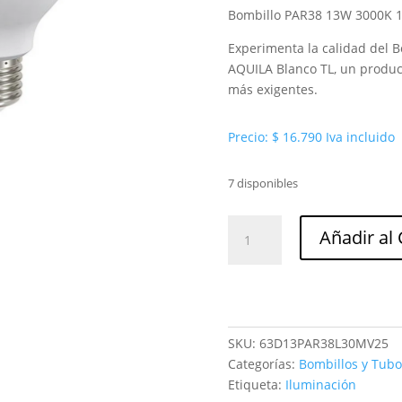
Bombillo PAR38 13W 3000K 1
Experimenta la calidad del
AQUILA Blanco TL, un produc
más exigentes.
Precio:
$
16.790
Iva incluido
7 disponibles
Bombillo
Añadir al 
PAR38
13W
3000K
1250LM
25H
SKU:
63D13PAR38L30MV25
E27
Categorías:
Bombillos y Tubo
aquila
Etiqueta:
Iluminación
blanco