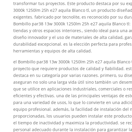
transformar tus proyectos. Este producto destaca por su ex
3000k 1250lm 25h e27 aquila Blanco tl, un producto diseñad
exigentes. fabricado por tecnolite, es reconocido por su du
Bombillo par38 13w 3000k 1250lm 25h e27 aquila Blanco tl: i
tiendas y otros espacios interiores., siendo ideal para una 
diseño innovador y el uso de materiales de alta calidad, ga
durabilidad excepcional. es la elección perfecta para profe
herramientas y equipos de alta calidad.
el Bombillo par38 13w 3000k 1250lm 25h e27 aquila Blanco 
proyecto que requiere productos de calidad y fiabilidad. est
destaca en su categoría por varias razones. primero, su dis
aseguran no solo una larga vida útil sino también un desem
que se utilice en aplicaciones industriales, comerciales o r
eficientes y efectivas. una de las principales ventajas de e
para una variedad de usos, lo que lo convierte en una adici
equipo profesional. además, la facilidad de instalación del
proporcionadas, los usuarios pueden instalar este product
el tiempo de inactividad y maximiza la productividad. se re
personal adecuado durante la instalación para garantizar l