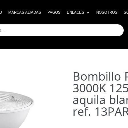
O
O
MARCAS ALIADAS
MARCAS ALIADAS
PAGOS
PAGOS
ENLACES
ENLACES
NOSOTROS
NOSOTROS
S
S
Bombillo
3000K 12
aquila bla
ref. 13P