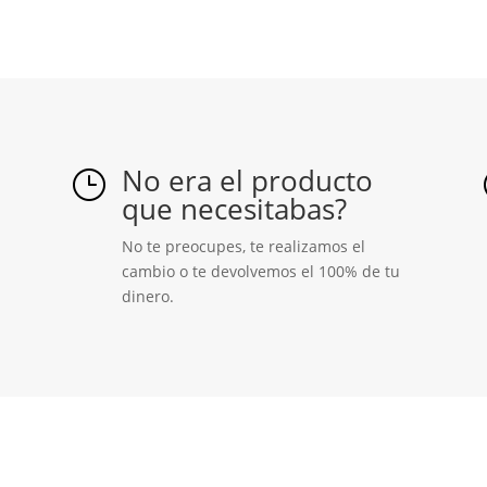
tl
Tecnolite
ref.
13PAR38LED30MV25
cantidad
No era el producto
}
que necesitabas?
No te preocupes, te realizamos el
cambio o te devolvemos el 100% de tu
dinero.