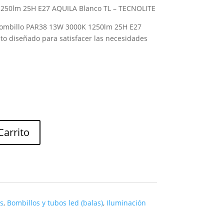
250lm 25H E27 AQUILA Blanco TL – TECNOLITE
 Bombillo PAR38 13W 3000K 1250lm 25H E27
to diseñado para satisfacer las necesidades
Carrito
s
,
Bombillos y tubos led (balas)
,
Iluminación