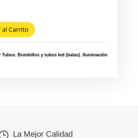
 al Carrito
y Tubos
,
Bombillos y tubos led (balas)
,
Iluminación
La Mejor Calidad
}