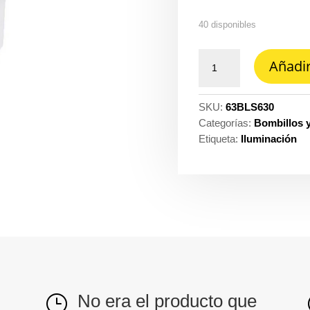
40 disponibles
Bombillo
Añadir
LED
GU10
tl
SKU:
63BLS630
6W
Categorías:
Bombillos 
30K
Etiqueta:
Iluminación
550LM
pyxies
Tecnolite
ref.
6PTLLEDR30MVB
cantidad
No era el producto que
}