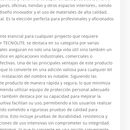
res, oficinas, tiendas y otros espacios interiores., siendo
diseño innovador y el uso de materiales de alta calidad,
. Es la elección perfecta para profesionales y aficionados
te esencial para cualquier proyecto que requiere
or TECNOLITE, se destaca en su categoría por varias
ales aseguran no solo una larga vida útil sino también un
ice en aplicaciones industriales, comerciales o
fectivas. Una de las principales ventajas de este producto
que lo convierte en una adición valiosa para cualquier kit
 instalación del nombre es notable. Siguiendo las
ste producto de manera rápida y segura, lo que minimiza
omienda utilizar equipo de protección personal adecuado
re también destaca por su capacidad para mejorar la
itiva facilitan su uso, permitiendo a los usuarios realizar
sido sometido a rigurosas pruebas de calidad para
ria. Esto incluye pruebas de durabilidad, resistencia y
iones de uso intensivas sin comprometer su integridad.
ínimos, lo que lo convierte en una opción conveniente