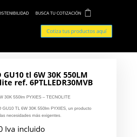
0
0
OSTENIBILIDAD
OSTENIBILIDAD
BUSCA TU COTIZACIÓN
BUSCA TU COTIZACIÓN
Cotiza tus productos aquí
Cotiza tus productos aquí
D GU10 tl 6W 30K 550LM
lite ref. 6PTLLEDR30MVB
6W 30K 550lm PYXIES – TECNOLITE
ED GU10 TL 6W 30K 550lm PYXIES, un producto
 las necesidades más exigentes.
0
Iva incluido