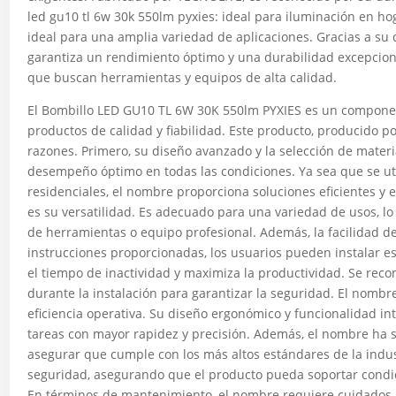
led gu10 tl 6w 30k 550lm pyxies: ideal para iluminación en hoga
ideal para una amplia variedad de aplicaciones. Gracias a su 
garantiza un rendimiento óptimo y una durabilidad excepcional
que buscan herramientas y equipos de alta calidad.
El Bombillo LED GU10 TL 6W 30K 550lm PYXIES es un componen
productos de calidad y fiabilidad. Este producto, producido p
razones. Primero, su diseño avanzado y la selección de materi
desempeño óptimo en todas las condiciones. Ya sea que se util
residenciales, el nombre proporciona soluciones eficientes y e
es su versatilidad. Es adecuado para una variedad de usos, lo 
de herramientas o equipo profesional. Además, la facilidad de
instrucciones proporcionadas, los usuarios pueden instalar e
el tiempo de inactividad y maximiza la productividad. Se rec
durante la instalación para garantizar la seguridad. El nomb
eficiencia operativa. Su diseño ergonómico y funcionalidad intu
tareas con mayor rapidez y precisión. Además, el nombre ha 
asegurar que cumple con los más altos estándares de la indust
seguridad, asegurando que el producto pueda soportar condic
En términos de mantenimiento, el nombre requiere cuidados m