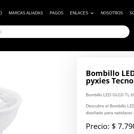
O
O
MARCAS ALIADAS
MARCAS ALIADAS
PAGOS
PAGOS
ENLACES
ENLACES
NOSOTROS
NOSOTROS
S
S
Bombillo LE
pyxies Tecno
Bombillo LED GU10 TL 
Descubre el Bombillo L
diseñado para satisfacer
Precio:
$
7.79