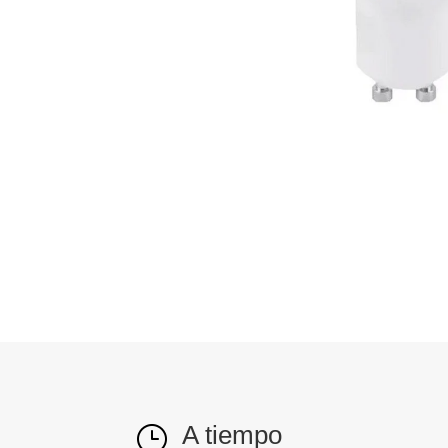
A tiempo
}