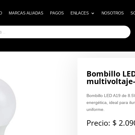
O
O
MARCAS ALIADAS
MARCAS ALIADAS
PAGOS
PAGOS
ENLACES
ENLACES
NOSOTROS
NOSOTROS
S
S
Bombillo LED
multivoltaje
Bombillo LED A19 de 8.5W 
energética, ideal para ilu
uniforme.
Precio:
$
2.09