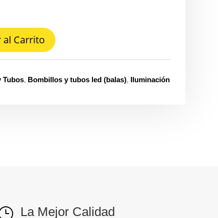
 al Carrito
y Tubos
,
Bombillos y tubos led (balas)
,
Iluminación
La Mejor Calidad
}