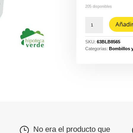
205 disponibles
Bombillo
Añadir
LED
foco
A19
SKU:
63BLB8565
bulbo
Categorías:
Bombillos 
8.5W
multivoltaje-
A19-
LED/010/65
Tecnolite
cantidad
No era el producto que
}