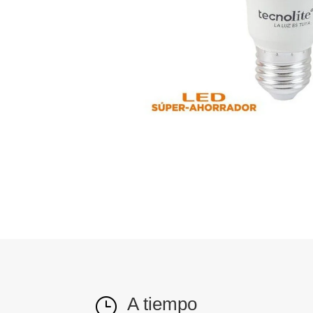
A tiempo
}