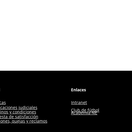
l
Enlaces
icas
Intranet
icaciones judiciales
Club de fútbol
inos y condiciones
Academia NE
sta de satisfacción
iones, quejas y reclamos