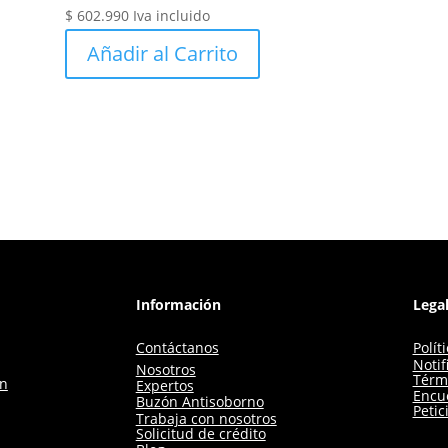
$
602.990
Iva incluido
Añadir al Carrito
Información
Lega
Contáctanos
Polít
Notif
Nosotros
Térm
ón
Expertos
Encue
Buzón Antisoborno
Petic
Trabaja con nosotros
Solicitud de crédito