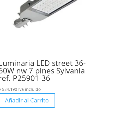
Luminaria LED street 36-
60W nw 7 pines Sylvania
ref. P25901-36
$
584.190
Iva incluido
Añadir al Carrito