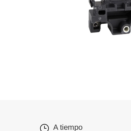
A tiempo
}