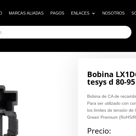
O
O
MARCAS ALIADAS
MARCAS ALIADAS
PAGOS
PAGOS
ENLACES
ENLACES
NOSOTROS
NOSOTROS
S
S
Bobina LX1D6
tesys d 80-9
Bobina de CA de recambi
Para ser utilizado con c
los límites de tensión d
Green Premium (RoHS/R
Precio: