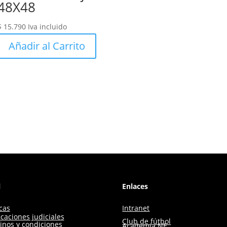
48X48
$
15.790
Iva incluido
Añadir al Carrito
l
Enlaces
icas
Intranet
icaciones judiciales
Club de fútbol
inos y condiciones
Academia NE