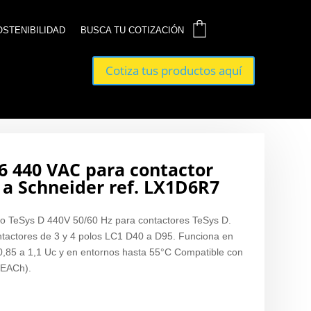
0
0
OSTENIBILIDAD
OSTENIBILIDAD
BUSCA TU COTIZACIÓN
BUSCA TU COTIZACIÓN
Cotiza tus productos aquí
Cotiza tus productos aquí
 440 VAC para contactor
5 a Schneider ref. LX1D6R7
o TeSys D 440V 50/60 Hz para contactores TeSys D.
ontactores de 3 y 4 polos LC1 D40 a D95. Funciona en
e 0,85 a 1,1 Uc y en entornos hasta 55°C Compatible con
EACh).