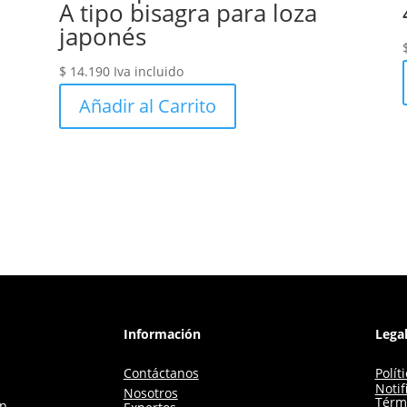
A tipo bisagra para loza
japonés
$
14.190
Iva incluido
Añadir al Carrito
Información
Lega
Contáctanos
Polít
Notif
Nosotros
Térm
ón