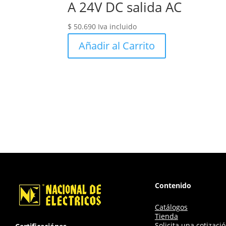
A 24V DC salida AC
$
50.690
Iva incluido
Añadir al Carrito
Contenido
Catálogos
Tienda
Solicita una cotizaci