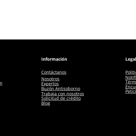
Información
Lega
Contáctanos
Polít
Notif
Nosotros
Térm
ón
Expertos
Encue
Buzón Antisoborno
Petic
Trabaja con nosotros
Solicitud de crédito
Blog