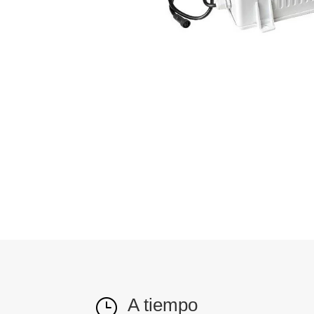
A tiempo
}