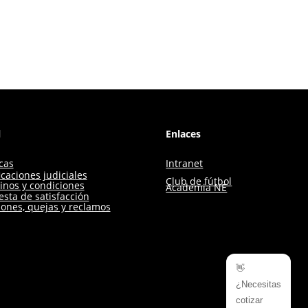
l
Enlaces
icas
Intranet
icaciones judiciales
Club de fútbol
inos y condiciones
Academia NE
sta de satisfacción
iones, quejas y reclamos
👋
¿Necesitas
cotizar