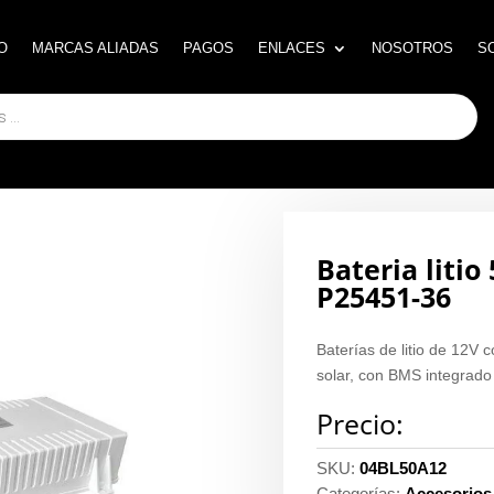
O
O
MARCAS ALIADAS
MARCAS ALIADAS
PAGOS
PAGOS
ENLACES
ENLACES
NOSOTROS
NOSOTROS
S
S
Bateria litio
P25451-36
Baterías de litio de 12V
solar, con BMS integrado 
Precio:
SKU:
04BL50A12
Categorías:
Accesorios