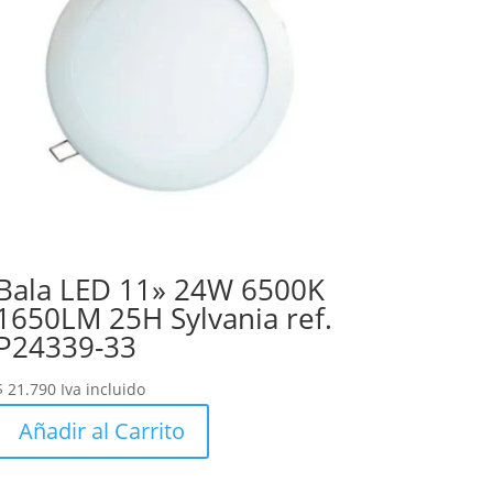
Bala LED 11» 24W 6500K
1650LM 25H Sylvania ref.
P24339-33
$
21.790
Iva incluido
Añadir al Carrito