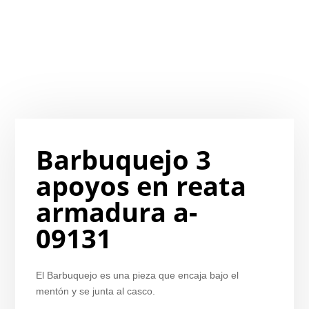
Barbuquejo 3
apoyos en reata
armadura a-
09131
El Barbuquejo es una pieza que encaja bajo el
mentón y se junta al casco.