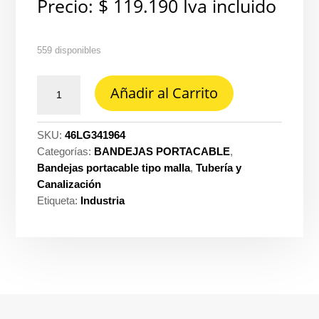
Precio:
$
119.190
Iva incluido
559 disponibles
Bandeja
Añadir al Carrito
retix
ezinc
30X5.4
SKU:
46LG341964
x
Categorías:
BANDEJAS PORTACABLE
,
3M
Bandejas portacable tipo malla
,
Tubería y
Legrand
Canalización
ref.
Etiqueta:
Industria
LG-
341964
cantidad