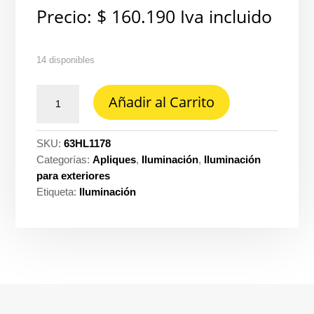
Precio:
$
160.190
Iva incluido
14 disponibles
Aplique
Añadir al Carrito
tl
LED
10W
SKU:
63HL1178
30K
Categorías:
Apliques
,
Iluminación
,
Iluminación
800LM
para exteriores
redondo
Etiqueta:
Iluminación
dirigible
Tecnolite
ref.
HLED-
1178/30/G
cantidad