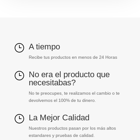
Tecnolite
ref.
6YDLED3162MV30N
cantidad
A tiempo
}
Recibe tus productos en menos de 24 Horas
No era el producto que
}
necesitabas?
No te preocupes, te realizamos el cambio o te
devolvemos el 100% de tu dinero.
La Mejor Calidad
}
Nuestros productos pasan por los más altos
estandares y pruebas de calidad.