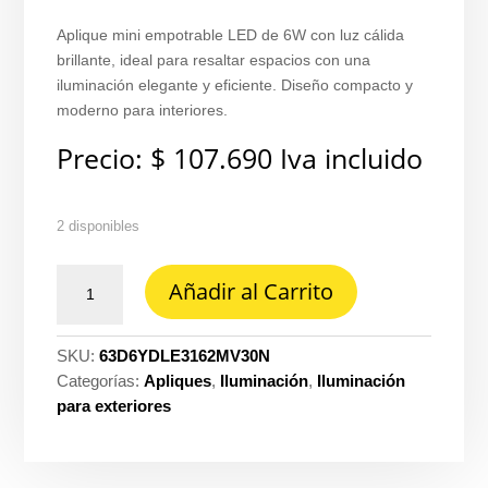
Aplique mini empotrable LED de 6W con luz cálida
brillante, ideal para resaltar espacios con una
iluminación elegante y eficiente. Diseño compacto y
moderno para interiores.
Precio:
$
107.690
Iva incluido
2 disponibles
Aplique
Añadir al Carrito
mini
empotrable
2H
SKU:
63D6YDLE3162MV30N
8CM
Categorías:
Apliques
,
Iluminación
,
Iluminación
6W
para exteriores
luz
cálida
brillante