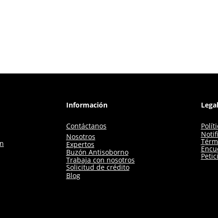
Información
Lega
Contáctanos
Polít
Notif
Nosotros
Térm
ón
Expertos
Encue
Buzón Antisoborno
Petic
Trabaja con nosotros
Solicitud de crédito
Blog