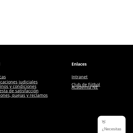
l
Enlaces
icas
Intranet
icaciones judiciales
Club de fútbol
inos y condiciones
Academia NE
sta de satisfacción
iones, quejas y reclamos
👋
¿Necesitas