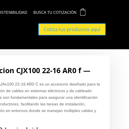
0
0
OSTENIBILIDAD
OSTENIBILIDAD
BUSCA TU COTIZACIÓN
BUSCA TU COTIZACIÓN
Cotiza tus productos aquí
Cotiza tus productos aquí
cion CJX100 22-16 AR0 f —
AJAx100 22-16 AR0 C es un accesorio diseñado para la
ción de cables en sistemas eléctricos y de cableado
os son fundamentales para asegurar una identificación
nductores, facilitando las tareas de instalación,
ón en entornos donde se manejan múltiples cables y