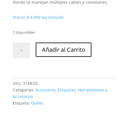
donde se manejan múltiples cables y conexiones.
Precio:
$
4.990
Iva incluido
7 disponibles
Anillo
Añadir al Carrito
marcacion
CAJAX100
12-
6
AR2
SKU:
31AR2G
g
Categorías:
Accesorios
,
Etiquetas
,
Herramientas y
cantidad
Accesorios
Etiqueta:
Outlet