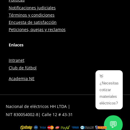
Notificaciones judiciales
Términos y condiciones
Encuesta de satisfacción
Peticiones, quejas y reclamos
Enlaces
Intranet
Club de fútbol
👋
Academia NE
¿Necesitas
cotizar
materiales
eléctricos?
Nacional de eléctricos HH LTDA |
NIT 830054002-8| Calle 12 # 43-31
💬