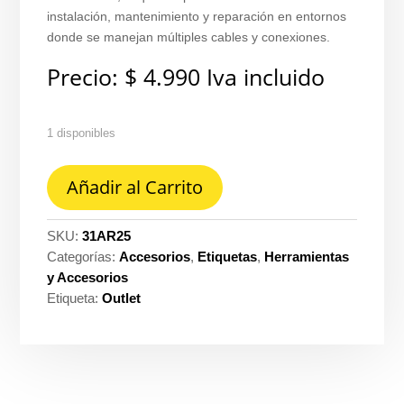
instalación, mantenimiento y reparación en entornos
donde se manejan múltiples cables y conexiones.
Precio:
$
4.990
Iva incluido
1 disponibles
Anillo
Añadir al Carrito
marcacion
CAJAX100
12-
SKU:
31AR25
6
Categorías:
Accesorios
,
Etiquetas
,
Herramientas
AR2
y Accesorios
#5
Etiqueta:
Outlet
cantidad