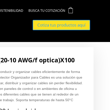
0
0
OSTENIBILIDAD
OSTENIBILIDAD
BUSCA TU COTIZACIÓN
BUSCA TU COTIZACIÓN
Cotiza tus productos aquí
Cotiza tus productos aquí
 (20-10 AWG/f optica)X100
conducir y organizar cables eficientemente de forma
rotector Organizador para Cables es una solución que
, distribuir y organizar cables sin perder flexibilidad.
en paneles de control o en ambientes de oficina u
os diferentes cables que se tienen al rededor de un
de trabajo. Soporta temperaturas de hasta 50°C