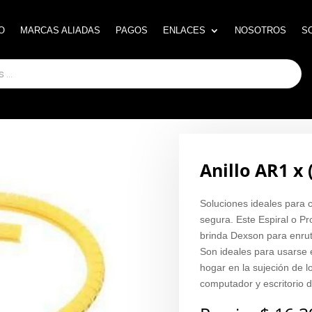
O
O
MARCAS ALIADAS
MARCAS ALIADAS
PAGOS
PAGOS
ENLACES
ENLACES
NOSOTROS
NOSOTROS
S
S
Anillo AR1 x
Soluciones ideales para 
segura. Este Espiral o P
brinda Dexson para enrutar
Son ideales para usarse 
hogar en la sujeción de l
computador y escritorio 