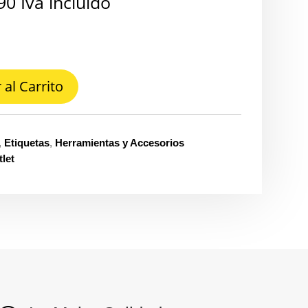
90
Iva incluido
 al Carrito
,
Etiquetas
,
Herramientas y Accesorios
let