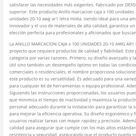
satisfacer las necesidades más exigentes. Fabricado por DEX
superior. Este producto Anillo marcacion caja x 100 unidades 
unidades 20-10 awg ar1 letra mixta, siendo ideal para una amp
innovador y el uso de materiales de alta calidad, garantiza u
elección perfecta para profesionales y aficionados que buscan
La ANILLO MARCACION CAJA x 100 UNIDADES 20-10 AWG AR1 L
proyecto que requiere productos de calidad y fiabilidad. Est
categoría por varias razones. Primero, su diseño avanzado y l
útil sino también un desempeño óptimo en todas las condicione
comerciales o residenciales, el nombre proporciona soluciones 
este producto es su versatilidad. Es adecuado para una varied
para cualquier kit de herramientas o equipo profesional. Adem
Siguiendo las instrucciones proporcionadas, los usuarios pue
que minimiza el tiempo de inactividad y maximiza la producti
personal adecuado durante la instalación para garantizar la
para mejorar la eficiencia operativa. Su diseño ergonómico y fu
usuarios realizar tareas con mayor rapidez y precisión. Adem
calidad para asegurar que cumple con los más altos estándare
resistencia y seguridad, asegurando que el producto pueda s