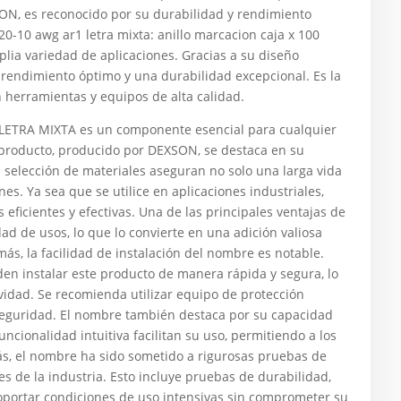
SON, es reconocido por su durabilidad y rendimiento
20-10 awg ar1 letra mixta: anillo marcacion caja x 100
lia variedad de aplicaciones. Gracias a su diseño
n rendimiento óptimo y una durabilidad excepcional. Es la
 herramientas y equipos de alta calidad.
ETRA MIXTA es un componente esencial para cualquier
e producto, producido por DEXSON, se destaca en su
a selección de materiales aseguran no solo una larga vida
s. Ya sea que se utilice en aplicaciones industriales,
eficientes y efectivas. Una de las principales ventajas de
ad de usos, lo que lo convierte en una adición valiosa
ás, la facilidad de instalación del nombre es notable.
den instalar este producto de manera rápida y segura, lo
vidad. Se recomienda utilizar equipo de protección
 seguridad. El nombre también destaca por su capacidad
ncionalidad intuitiva facilitan su uso, permitiendo a los
ás, el nombre ha sido sometido a rigurosas pruebas de
s de la industria. Esto incluye pruebas de durabilidad,
oportar condiciones de uso intensivas sin comprometer su