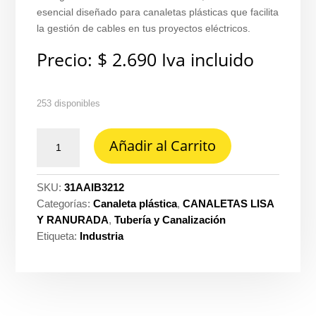
esencial diseñado para canaletas plásticas que facilita
la gestión de cables en tus proyectos eléctricos.
Precio:
$
2.690
Iva incluido
253 disponibles
Angulo
Añadir al Carrito
interior
32
MM
SKU:
31AAIB3212
x
Categorías:
Canaleta plástica
,
CANALETAS LISA
12
Y RANURADA
,
Tubería y Canalización
MM
Etiqueta:
Industria
(accesorio
para
canaleta
plastica)
Dexson