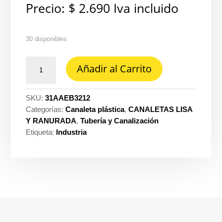
Precio:
$
2.690
Iva incluido
30 disponibles
Angulo
Añadir al Carrito
ext
32X12
blanco
SKU:
31AAEB3212
Dexson
Categorías:
Canaleta plástica
,
CANALETAS LISA
DXN11071
Y RANURADA
,
Tubería y Canalización
cantidad
Etiqueta:
Industria