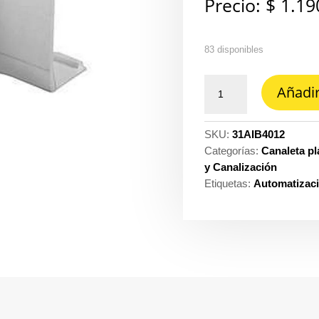
Precio:
$
1.19
83 disponibles
Angulo
Añadir
curvo
interior
40
SKU:
31AIB4012
MM
Categorías:
Canaleta pl
x
y Canalización
12
Etiquetas:
Automatizac
MM
(accesorio
para
canaleta
plastica)
Dexson
ref.
DXN11202*100