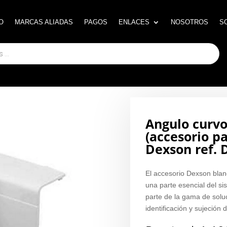
O
O
MARCAS ALIADAS
MARCAS ALIADAS
PAGOS
PAGOS
ENLACES
ENLACES
NOSOTROS
NOSOTROS
S
S
Angulo curvo
(accesorio pa
Dexson ref.
El accesorio Dexson bla
una parte esencial del s
parte de la gama de solu
identificación y sujeción 