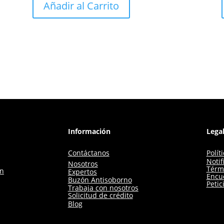
Añadir al Carrito
Información
Lega
Contáctanos
Polít
Notif
Nosotros
Térm
ón
Expertos
Encue
Buzón Antisoborno
Petic
Trabaja con nosotros
Solicitud de crédito
Blog