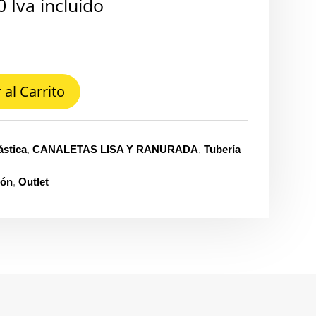
0
Iva incluido
 al Carrito
ástica
,
CANALETAS LISA Y RANURADA
,
Tubería
ión
,
Outlet