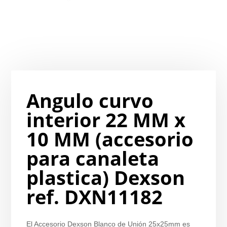
Angulo curvo
interior 22 MM x
10 MM (accesorio
para canaleta
plastica) Dexson
ref. DXN11182
El Accesorio Dexson Blanco de Unión 25x25mm es