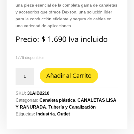
una pieza esencial de la completa gama de canaletas
y accesorios que ofrece Dexson, una solución líder
para la conducción eficiente y segura de cables en
una variedad de aplicaciones.
Precio:
$
1.690
Iva incluido
1776 disponibles
Angulo
Añadir al Carrito
curvo
interior
22
SKU:
31AIB2210
MM
Categorías:
Canaleta plástica
,
CANALETAS LISA
x
Y RANURADA
,
Tubería y Canalización
10
Etiquetas:
Industria
,
Outlet
MM
(accesorio
para