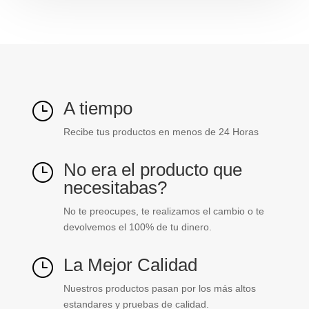
canaleta
plastica)
Dexson
ref.
DXN11182
cantidad
A tiempo
}
Recibe tus productos en menos de 24 Horas
No era el producto que
}
necesitabas?
No te preocupes, te realizamos el cambio o te
devolvemos el 100% de tu dinero.
La Mejor Calidad
}
Nuestros productos pasan por los más altos
estandares y pruebas de calidad.