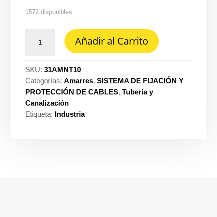
1572 disponibles
Amarre
Añadir al Carrito
Dexson
T10''
25CM
SKU:
31AMNT10
x
Categorías:
Amarres
,
SISTEMA DE FIJACIÓN Y
100
PROTECCIÓN DE CABLES
,
Tubería y
negro
Canalización
ref.
Etiqueta:
Industria
DXN3010N
cantidad