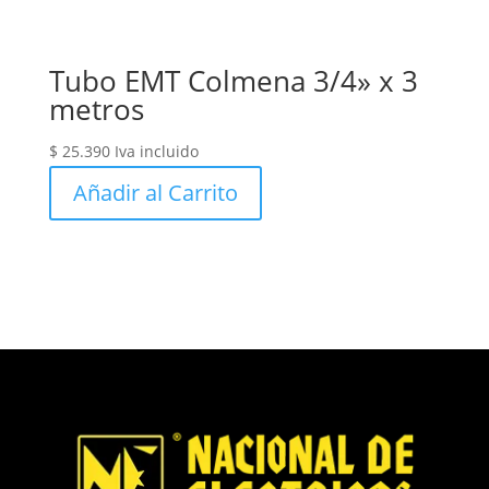
Tubo EMT Colmena 3/4» x 3
metros
$
25.390
Iva incluido
Añadir al Carrito