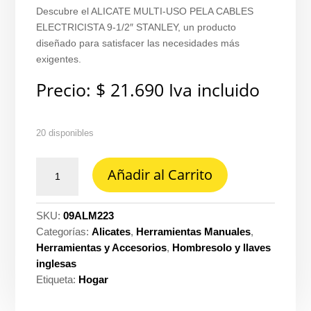
Descubre el ALICATE MULTI-USO PELA CABLES
ELECTRICISTA 9-1/2″ STANLEY, un producto
diseñado para satisfacer las necesidades más
exigentes.
Precio:
$
21.690
Iva incluido
20 disponibles
Alicate
Añadir al Carrito
multi-
uso
pela
SKU:
09ALM223
cables
Categorías:
Alicates
,
Herramientas Manuales
,
electricista
Herramientas y Accesorios
,
Hombresolo y llaves
9-
inglesas
1/2"
Etiqueta:
Hogar
Stanley
ref.