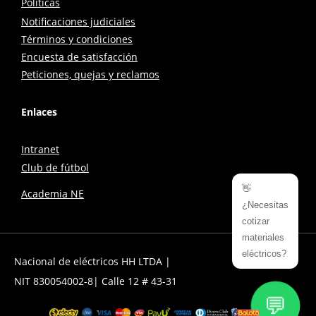
Políticas
Notificaciones judiciales
Términos y condiciones
Encuesta de satisfacción
Peticiones, quejas y reclamos
Enlaces
Intranet
Club de fútbol
👋
Academia NE
¿Necesitas
cotizar
materiales
eléctricos?
Nacional de eléctricos HH LTDA |
NIT 830054002-8| Calle 12 # 43-31
💬