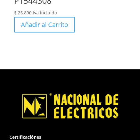
PT544308
$
25.890
Iva incluido
Añadir al Carrito
Certificaciónes