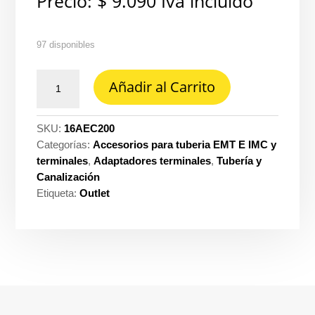
Precio:
$
9.090
Iva incluido
97 disponibles
Adaptador
Añadir al Carrito
EMT
compresión
2''
SKU:
16AEC200
UL
Categorías:
Accesorios para tuberia EMT E IMC y
cantidad
terminales
,
Adaptadores terminales
,
Tubería y
Canalización
Etiqueta:
Outlet