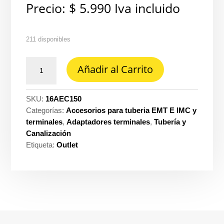
Precio:
$
5.990
Iva incluido
211 disponibles
Adaptador
Añadir al Carrito
EMT
compresión
1.1/2''
SKU:
16AEC150
UL
Categorías:
Accesorios para tuberia EMT E IMC y
cantidad
terminales
,
Adaptadores terminales
,
Tubería y
Canalización
Etiqueta:
Outlet