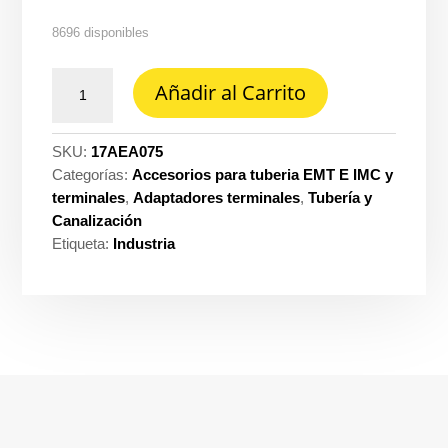
8696 disponibles
Adaptador
Añadir al Carrito
EMT
acero
3/4''
SKU:
17AEA075
Importadoada
Categorías:
Accesorios para tuberia EMT E IMC y
cantidad
terminales
,
Adaptadores terminales
,
Tubería y
Canalización
Etiqueta:
Industria