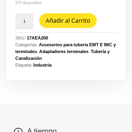
973 disponibles
Adaptador
Añadir al Carrito
EMT
acero
2''
SKU:
17AEA200
Importadoada
Categorías:
Accesorios para tuberia EMT E IMC y
cantidad
terminales
,
Adaptadores terminales
,
Tubería y
Canalización
Etiqueta:
Industria
A tiempo