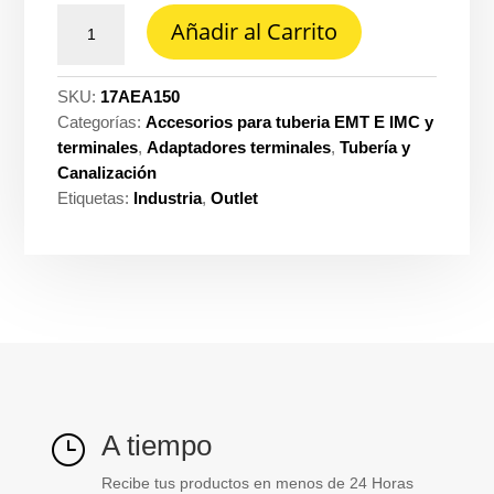
Adaptador
Añadir al Carrito
EMT
acero
1.1/2''
SKU:
17AEA150
General
Categorías:
Accesorios para tuberia EMT E IMC y
cantidad
terminales
,
Adaptadores terminales
,
Tubería y
Canalización
Etiquetas:
Industria
,
Outlet
A tiempo
}
Recibe tus productos en menos de 24 Horas