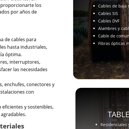
 proporcionarte los
Cables de baja 
ados por años de
Cables SIS
Cables DVF
Alambres y cab
Cable de comuni
a de cables para
Fibras ópticas
les hasta industriales,
ía óptima.
res, interruptores,
sfacer las necesidades
s, enchufes, conectores y
nstalaciones con
 eficientes y sostenibles,
TABL
 agradables.
teriales
Residenciales 