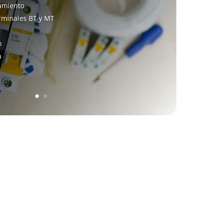
amiento
erminales BT y MT
n
a