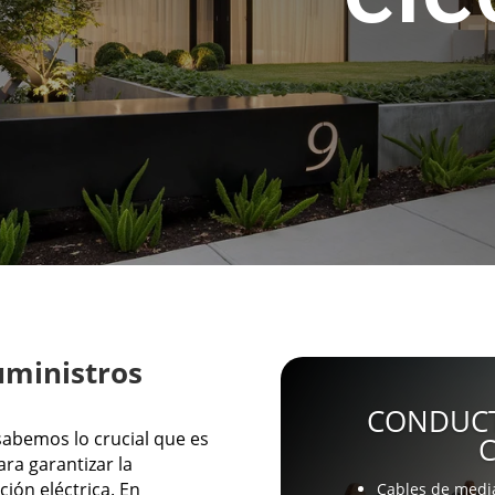
uministros
CONDUCT
sabemos lo crucial que es
ra garantizar la
ción eléctrica. En
Cables de medi