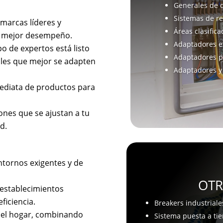
Generales de d
Sistemas de re
marcas líderes y
Áreas clasifica
el mejor desempeño.
Adaptadores e
po de expertos está listo
Adaptadores pa
ales que mejor se adapten
Adaptadores y 
mediata de productos para
ones que se ajustan a tu
d.
ntornos exigentes y de
OTR
 establecimientos
ficiencia.
Breakers industriale
 el hogar, combinando
Sistema puesta a tie