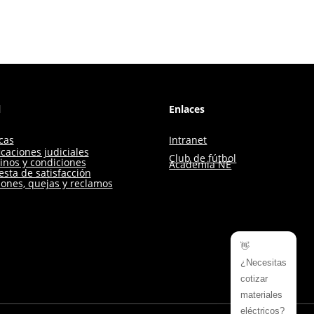
l
Enlaces
icas
Intranet
icaciones judiciales
Club de fútbol
inos y condiciones
Academia NE
sta de satisfacción
iones, quejas y reclamos
👋
¿Necesitas
cotizar
materiales
eléctricos?