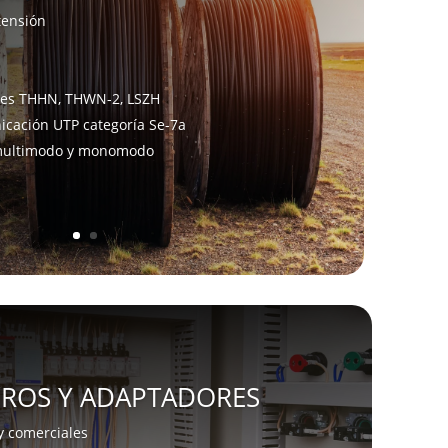
tensión
les THHN, THWN-2, LSZH
cación UTP categoría Se-7a
 multimodo y monomodo
EROS Y ADAPTADORES
y comerciales