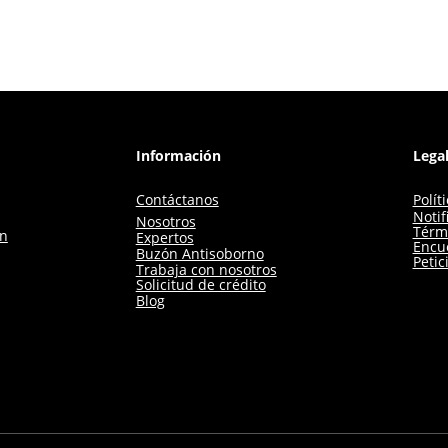
Información
Lega
Contáctanos
Polít
Notif
Nosotros
Térm
ón
Expertos
Encue
Buzón Antisoborno
Petic
Trabaja con nosotros
Solicitud de crédito
Blog