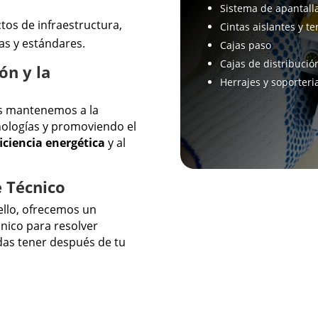
Sistema de apantall
tos de infraestructura,
Cintas aislantes y t
s y estándares.
Cajas paso
Cajas de distribució
ón y la
Herrajes y soporteri
s mantenemos a la
nologías y promoviendo el
ficiencia energética
y al
e Técnico
 ello, ofrecemos un
cnico para resolver
das tener después de tu