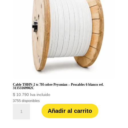
6
azul
ref.
31353169904C
cantidad
Cable THHN-2 tc 7H cobre Prysmian – Procables 6 blanco ref.
31353169902C
$
10.790
Iva incluido
3755 disponibles
Cable
Añadir al carrito
THHN-
2
tc