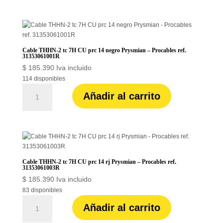
tc
7H
CU
prc
14
Cable THHN-2 tc 7H CU prc 14 negro Prysmian – Procables ref.
blanco
31353061001R
Prysmian
$
185.390
Iva incluido
-
114 disponibles
Procables
Cable
Añadir al carrito
ref.
THHN-
31353061002R
2
cantidad
tc
7H
CU
prc
14
Cable THHN-2 tc 7H CU prc 14 rj Prysmian – Procables ref.
negro
31353061003R
Prysmian
$
185.390
Iva incluido
-
83 disponibles
Procables
Cable
Añadir al carrito
ref.
THHN-
31353061001R
2