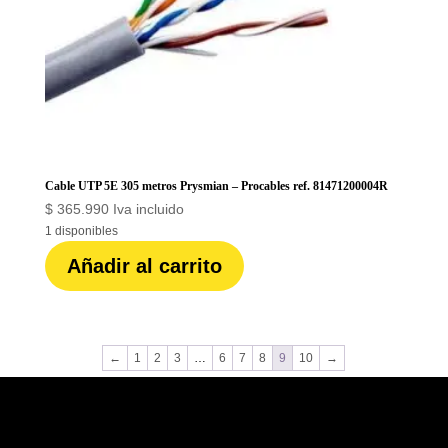
Cable UTP 5E 305 metros Prysmian – Procables ref. 81471200004R
$
365.990
Iva incluido
1 disponibles
Cable
Añadir al carrito
UTP
5E
305
metros
Prysmian
←
1
2
3
…
6
7
8
9
10
→
-
Procables
ref.
81471200004R