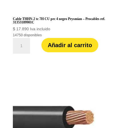
Cable THHN-2 tc 7H CU prc 4 negro Prysmian – Procables ref.
31353189901C
$
17.890
Iva incluido
14750 disponibles
Cable
Añadir al carrito
THHN-
2
tc
7H
CU
prc
4
negro
Prysmian
-
Procables
ref.
31353189901C
cantidad