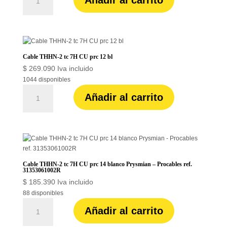
THHN-
cantidad
2
tc
7H
CU
prc
Cable THHN-2 tc 7H CU prc 12 bl
10
$
269.090
Iva incluido
blanco
1044 disponibles
Prysmian
Cable
-
Añadir al carrito
THHN-
Procables
2
ref.
tc
31353101002R
7H
cantidad
CU
prc
12
Cable THHN-2 tc 7H CU prc 14 blanco Prysmian – Procables ref.
bl
31353061002R
cantidad
$
185.390
Iva incluido
88 disponibles
Cable
Añadir al carrito
THHN-
2