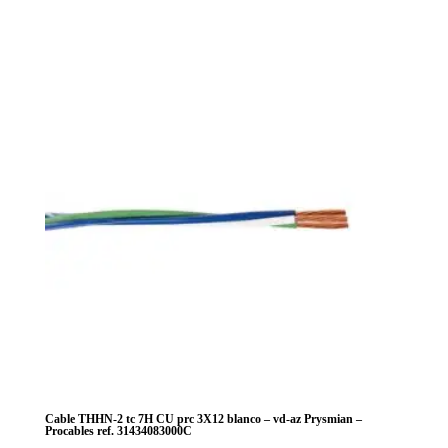
cantidad
tc
7H
CU
prc
14
rj
Prysmian
-
Procables
ref.
31353061003R
cantidad
Cable THHN-2 tc 7H CU prc 3X12 blanco – vd-az Prysmian –
Procables ref. 31434083000C