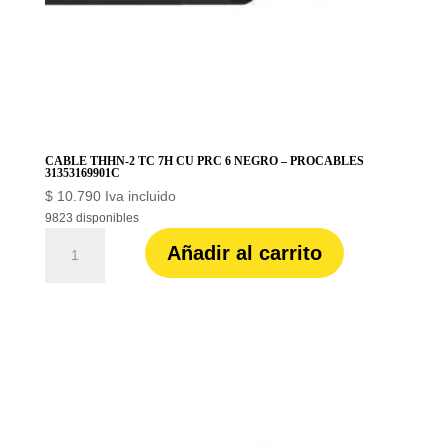
CABLE THHN-2 TC 7H CU PRC 6 NEGRO – PROCABLES
31353169901C
$
10.790
Iva incluido
9823 disponibles
CABLE
Añadir al carrito
THHN-
2
TC
7H
CU
PRC
6
NEGRO
-
PROCABLES