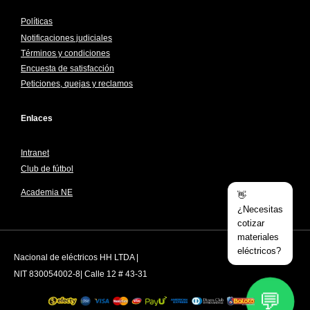
Políticas
Notificaciones judiciales
Términos y condiciones
Encuesta de satisfacción
Peticiones, quejas y reclamos
Enlaces
Intranet
Club de fútbol
Academia NE
👋
¿Necesitas
cotizar
materiales
eléctricos?
Nacional de eléctricos HH LTDA |
NIT 830054002-8| Calle 12 # 43-31
💬