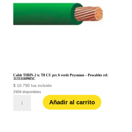
31353169901C
cantidad
Cable THHN-2 tc 7H CU prc 6 verde Prysmian – Procables ref.
31353169905C
$
10.790
Iva incluido
2908 disponibles
Cable
Añadir al carrito
THHN-
2
tc
7H
CU