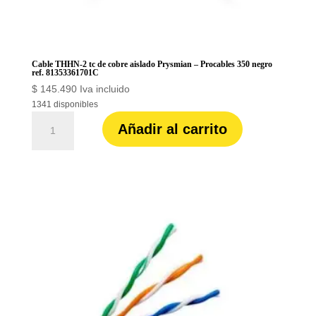
Cable THHN-2 tc de cobre aislado Prysmian – Procables 350 negro
ref. 81353361701C
$
145.490
Iva incluido
1341 disponibles
Cable
Añadir al carrito
THHN-
2
tc
de
cobre
aislado
Prysmian
-
Procables
350
negro
ref.
81353361701C
cantidad