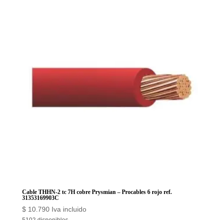
7H
cobre
Prysmian
-
Procables
6
blanco
ref.
31353169902C
cantidad
Cable THHN-2 tc 7H cobre Prysmian – Procables 6 rojo ref.
31353169903C
$
10.790
Iva incluido
5102 disponibles