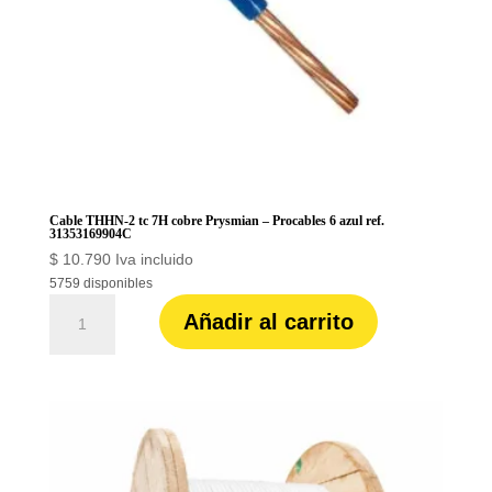
Cable THHN-2 tc 7H cobre Prysmian – Procables 6 azul ref.
31353169904C
$
10.790
Iva incluido
5759 disponibles
Cable
Añadir al carrito
THHN-
2
tc
7H
cobre
Prysmian
-
Procables