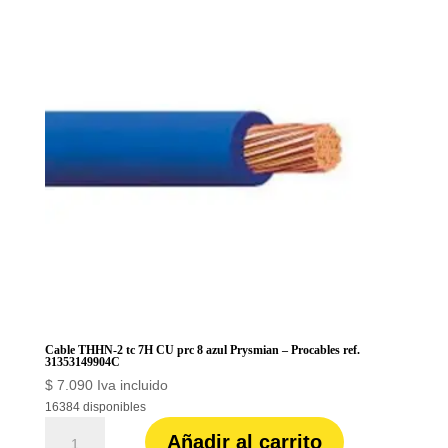
prc
6
verde
Prysmian
-
Procables
ref.
31353169905C
cantidad
Cable THHN-2 tc 7H CU prc 8 azul Prysmian – Procables ref.
31353149904C
$
7.090
Iva incluido
16384 disponibles
Cable
Añadir al carrito
THHN-