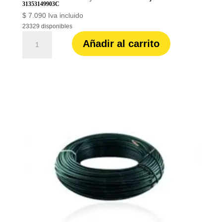
31353149903C
$
7.090
Iva incluido
23329 disponibles
Cable
Añadir al carrito
THHN-
2
tc
cobre
Prysmian
-
Procables
8
rojo
ref.
31353149903C
cantidad