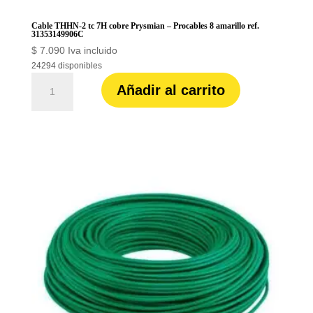
Cable THHN-2 tc 7H cobre Prysmian – Procables 8 amarillo ref.
31353149906C
$
7.090
Iva incluido
24294 disponibles
Cable
Añadir al carrito
THHN-
2
tc
7H
cobre
Prysmian
-
Procables
8
amarillo
ref.
31353149906C
cantidad