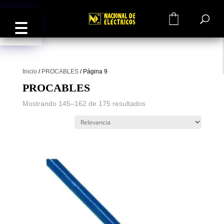
0
Inicio
/
PROCABLES
/
Página 9
PROCABLES
Mostrando 145–162 de 175 resultados