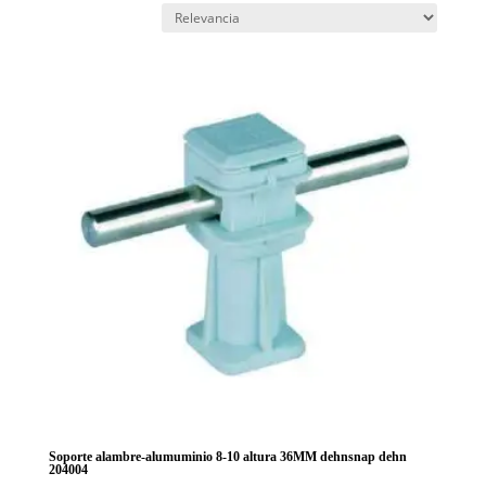
Soporte alambre-alumuminio 8-10 altura 36MM dehnsnap dehn
204004