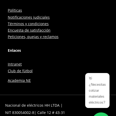
Políticas
Notificaciones judiciales
Términos y condiciones
Encuesta de satisfacción
Peticiones, quejas y reclamos
Enlaces
Intranet
Club de fútbol
👋
Academia NE
¿Necesitas
cotizar
materiales
eléctricos?
Nacional de eléctricos HH LTDA |
NIT 830054002-8| Calle 12 # 43-31