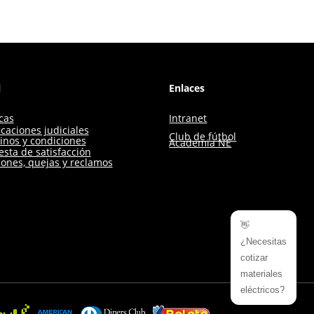
l
Enlaces
icas
Intranet
icaciones judiciales
Club de fútbol
inos y condiciones
Academia NE
sta de satisfacción
iones, quejas y reclamos
👋
¿Necesitas
cotizar
materiales
eléctricos?