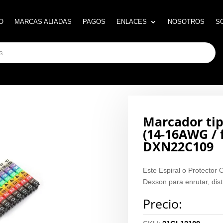
O
O
MARCAS ALIADAS
MARCAS ALIADAS
PAGOS
PAGOS
ENLACES
ENLACES
NOSOTROS
NOSOTROS
S
S
Marcador tip
(14-16AWG / f
DXN22C109
Este Espiral o Protector
Dexson para enrutar, distr
Precio: