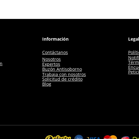
Información
Lega
Contáctanos
Polít
Notif
Nosotros
Térm
ón
Expertos
Encue
Buzón Antisoborno
Petic
Trabaja con nosotros
Solicitud de crédito
Blog