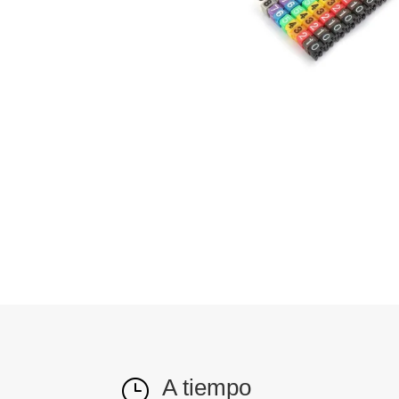
A tiempo
}