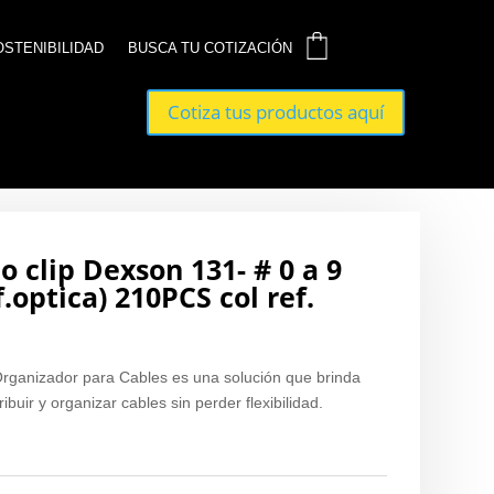
0
OSTENIBILIDAD
OSTENIBILIDAD
BUSCA TU COTIZACIÓN
BUSCA TU COTIZACIÓN
Cotiza tus productos aquí
Cotiza tus productos aquí
o clip Dexson 131- # 0 a 9
.optica) 210PCS col ref.
 Organizador para Cables es una solución que brinda
ibuir y organizar cables sin perder flexibilidad.